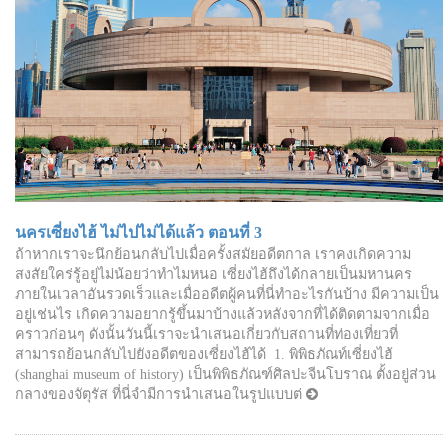
นครเซี่ยงไฮ้ ไม่ไปไม่ได้แล้ว ตอนที่ 3
ถ้าหากเราจะนึกย้อนกลับไปเมื่อครั้งสมัยอดีตกาล เราคงเกิดความ
สงสัยใคร่รู้อยู่ไม่น้อยว่าทำไมหนอ เซี่ยงไฮ้ถึงได้กลายเป็นมหานคร
ภายในเวลาอันรวดเร็วและเมื่ออดีตผู้คนที่นี่ทำอะไรกันบ้าง มีความเป็น
อยู่เช่นไร เกิดความอยากรู้ขึ้นมาบ้างแล้วหลังจากที่ได้ติดตามจากเมื่อ
คราวก่อนๆ ดังนั้นวันนี้เราจะนำเสนอเกี่ยวกับสถานที่ท่องเที่ยวที่
สามารถย้อนกลับไปยังอดีตของเซี่ยงไฮ้ได้ 1. พิพิธภัณท์เซี่ยงไฮ้
(shanghai museum of history) เป็นพิพิธภัณฑ์ศิลปะจีนโบราณ ตั้งอยู่ส่วน
กลางของจัตุรัส ที่นี่จำมีการนำเสนอในรูปแบบต่