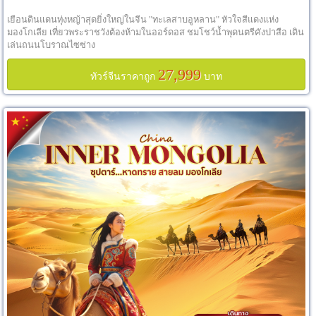
เยือนดินแดนทุ่งหญ้าสุดยิ่งใหญ่ในจีน "ทะเลสาบอูหลาน" หัวใจสีแดงแห่ง
มองโกเลีย เที่ยวพระราชวังต้องห้ามในออร์ดอส ชมโชว์น้ำพุดนตรีคังปาสือ เดิน
เล่นถนนโบราณไซซ่าง
27,999
ทัวร์จีนราคาถูก
บาท