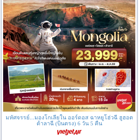
มหัศจรรย์...มองโกเลียใน ออร์ดอส ฉาหยูโฮ่วฉี ฮูฮอต
ต้าลาฉี (บินตรง) 6 วัน 5 คืน