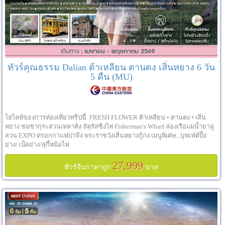
ทัวร์คุณธรรม Dalian ต้าเหลียน ตานตง เสิ่นหยาง 6 วัน
5 คืน (MU)
ไฮไลท์ของการท่องเที่ยวทริปนี้ FRESH FLOWER ต้าเหลียน • ตานตง • เสิ่น
หยาง ชมซากุระสวนเหลาต้ง จัตุรัสซิงไห่ Fisherman's Wharf ล่องเรือเเม่น้ำยาลู่
สวน EXPO ตรอกกาแฟปาจิง พระราชวังเสิ่นหยางกู้กง เมนูพิเศษ...บุฟเฟ่ต์ปิ้ง
ย่าง/ เป็ดย่าง/สุกี้หม้อไฟ
27,999
ทัวร์จีนราคาถูก
บาท