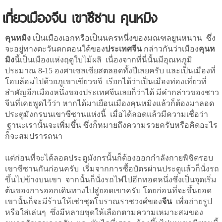
เที่ยวเมืองจีน เขาซีซาน คุนหมิง
คุนหมิง
เป็นเมืองเอกหรือเป็นนครหนึ่งของมณฑลยูนหนาน ซึ่ง
จะอยู่ทางตะวันตกตอนใต้ของ
ประเทศจีน
กล่าวกันว่าเมือง
คุนห
มิง
นี้เป็นเมืองแห่งฤดูใบไม้ผลิ เนื่องจากที่นี่นั้นมีอุณหภูมิ
ประมาณ 8-15 องศาเซลเซียสตลอดทั้งปีเลยครับ และเป็นเมืองที่
โอบล้อมไปด้วยภูเขาเขียวขจี เรียกได้ว่าเป็นเมืองท่องเที่ยวที่
สำคัญอีกเมืองหนึ่งของประเทศจีนเลยก็ว่าได้ มีคำกล่าวของชาว
จีนที่เคยพูดไว้ว่า หากได้มาเยือนเมืองคุนหมิงแล้วก็ต้องมาลอด
ประตูมังกรบนเขาซีซานแห่งนี้ เมื่อได้ลอดแล้วมีความเชื่อว่า
ฐานะเรานั้นจะเพิ่มขึ้น ซึ่งก็หมายถึงความรวยครับหรือคิดอะไร
ก็จะสมปรารถนา
แต่ก่อนที่จะได้ลอดประตูมังกรนั้นก็ต้องออกกำลังกายพิชิตรอบ
เขาซีซานกันก่อนครับ เริ่มจากการซื้อบัตรผ่านประตูแล้วก็นั่งรถ
ขึ้นไปข้างบนเขา จากนั้นก็นั่งรถไฟไปอีกทอดหนึ่งซึ่งเป็นจุดเริ่ม
ต้นของการออกเดินทางไปสู่ยอดเขาครับ โดยก่อนที่จะขึ้นยอด
เขานั้นก็จะมีร้านให้เช่าชุดโบราณราชวงศ์ของ
จีน
เพื่อถ่ายรูป
หรือใส่เล่นๆ ซึ่งมีหลายชุดให้เลือกตามความเหมาะสมของ