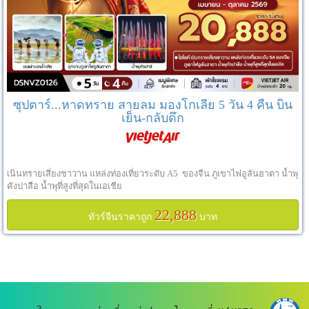
ซุปตาร์...หาดทราย สายลม มองโกเลีย 5 วัน 4 คืน บิน
เย็น-กลับดึก
เนินทรายเสี่ยงชาวาน แหล่งท่องเที่ยวระดับ A5 ของจีน ภูเขาไฟอูลันฮาตา น้ำพุ
คังปาสือ น้ำพุที่สูงที่สุดในเอเชีย
22,888
ทัวร์จีนราคาถูก
บาท