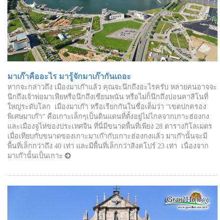
มาเก๊าคืออะไร มารู้จักมาเก๊ากันเถอะ
หากจะกล่าวถึง เมืองมาเก๊าแล้ว คุณจะนึกถึงอะไรครับ หลายคนอาจจะ
นึกถึงเจ้าพ่อมาเฟียหรือนึกถึงเซียนพนัน หรือไม่ก็นึกถึงบ่อนคาสิโนที่
ใหญ่ระดับโลก เมืองมาเก๊า หรือเรียกกันในชื่อเต็มว่า “เขตปกครอง
พิเศษมาเก๊า” คือเกาะเล็กๆเป็นดินแดนที่ตั้งอยู่ไม่ไกลจากเกาะฮ่องกง
และเมืองจูไห่ของประเทศจีน ที่นี่มีขนาดพื้นที่เพียง 28 ตารางกิโลเมตร
เมื่อเทียบกับขนาดของเกาะมาเก๊ากับเกาะฮ่องกงแล้ว มาเก๊านั้นจะมี
พื้นที่เล็กกว่าถึง 40 เท่า และมีพื้นที่เล็กกว่าสิงคโปร์ 23 เท่า เนื่องจาก
มาเก๊านั้นเป็นเกาะ