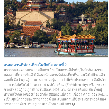
แนะสถานที่ท่องเที่ยวในปักกิ่ง ตอนที่ 2
มาว่ากันต่อจากบทความที่แล้วเกี่ยวกับสถานที่สำคัญในปักกิ่ง เพราะ
หลังจากที่คราวที่แล้วได้แนะนำสถานที่ท่องเที่ยวที่น่าสนใจไปบ้างแล้ว
และก็เชื่อว่าคุณผู้อ่านคงอยากจะรู้มากกว่านี้เพื่อประกอบการตัดสินใจ
ว่า ควรไปหรือไม่ 1. พระราชวงค์ต้องห้าม (Forbidden city) หรือ พระรา
ชวงค์หลวงกู้กง ถูกสร้างในปีค.ศ.1406 โดย จักรพรรดิหย่งเล่อ ตั้งอยู่
บริเวณใจกลางของเมืองปักกิ่ง สมัยก่อนมีความเชื่อว่า ดาวม่วง ( Polaris
) เป็นศูนย์กลางของสรวงสวรรค์ และเป็นสถานที่ซึ่งพระจักรพรรดิของ
สรวงสวรรค์ประทับอยู่ ส่วนบนโลกมนุษย์ สถา