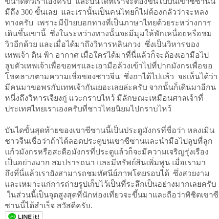
ขนาดตัวเราเองครับ และบันไดที่เราจะต้องขึ้นไปบนเขาซีซานนี้
มีถึง 300 ขั้นเลย และเรานั้นเป็นคนไทยก็ไม่ต้องกลัวว่าจะหลง
ทางครับ เพราะมีป้ายบอกทางที่เป็นภาษาไทยด้วยระหว่างการ
เดินขึ้นเขานี้ ซึ่งในระหว่างทางนั้นจะมีมุมให้พักเหนื่อยหรือชม
วิวอีกด้วย และเมื่อได้มาถึงวิหารหลินกวง ซึ่งเป็นวิหารของ
เทพเจ้า ดิน ฟ้า อากาศ เมื่อใครได้มาที่นี่แล้วก็จะต้องเอามือไป
ลูบตัวเทพเจ้าเพื่อขอพรและเอามือล้วงเข้าไปที่ปากมังกรเพื่อขอ
โชคลาภตามความเชื่อของชาวจีน ซึ่งถาได้ไปแล้ว จะเห็นได้ว่า
มีคนมาขอพรกับเทพเจ้ากันเยอะเลยล่ะครับ จากนั้นก็เดินมาอีกน
หนึ่งถึงวิหารเจียงกู่ แวะกราบไหว้ มีลักษณะเหมือนศาลเจ้าที่
ประเทศไทยเราเองครับที่ชาวไทยนิยมไปกราบไหว้
บันไดขั้นสุดท้ายของเขาซีซานนี้เป็นประตูมังกรที่ชื่อว่า หลงเมิน
ชาวจีนเชื่อว่าถ้าได้ลอดประตูบนเขาซีซานและนำมือไปลูบที่ลูก
แก้วมังกรหรือสะดือมังกรที่ประตูแล้วก็จะมีความเจริญรุ่งเรือง
เป็นอย่างมาก สมปรารถนา และมีทรัพย์สินเพิ่มพูน เมื่อเรามา
ถึงที่นี่แล้วเรายังสามารถชมทัศนีย์ภาพโดยรอบได้ ซึ่งสวยงาม
และเหมาะแก่การถ่ายรูปเก็บไว้เป็นที่ระลึกเป็นอย่างมากเลยครับ
ในส่วนนี้เป็นจุดสูงสุดที่นักท่องเที่ยวจะขึ้นมาและถือว่าพิชิตเขาซี
ซานนี้ได้สำเร็จ สวัสดีครับ.