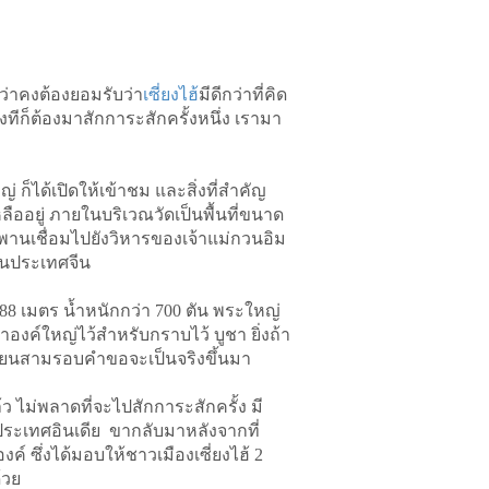
ด้ว่าคงต้องยอมรับว่า
เซี่ยงไฮ้
มีดีกว่าที่คิด
้งทีก็ต้องมาสักการะสักครั้งหนึ่ง เรามา
่ ก็ได้เปิดให้เข้าชม และสิ่งที่สำคัญ
ลืออยู่ ภายในบริเวณวัดเป็นพื้นที่ขนาด
ะพานเชื่อมไปยังวิหารของเจ้าแม่กวนอิม
ดในประเทศจีน
88 เมตร น้ำหนักกว่า 700 ตัน พระใหญ่
องค์ใหญ่ไว้สำหรับกราบไว้ บูชา ยิ่งถ้า
เทียนสามรอบคำขอจะเป็นจริงขึ้นมา
ว ไม่พลาดที่จะไปสักการะสักครั้ง มี
นประเทศอินเดีย ขากลับมาหลังจากที่
 ซึ่งได้มอบให้ชาวเมืองเซี่ยงไฮ้ 2
้วย