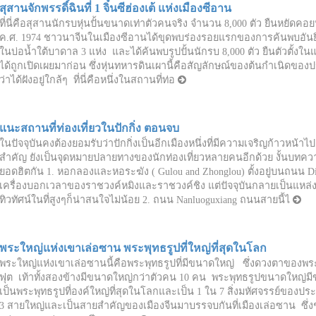
สุสานจักพรรดิ์ฉินที่ 1 จิ๋นซีฮ่องเต้ แห่งเมืองซีอาน
ที่นี่คือสุสานนักรบหุ่นปั้นขนาดเท่าตัวคนจริง จำนวน 8,000 ตัว ยืนหยัดคอ
ค.ศ. 1974 ชาวนาจีนในเมืองซีอานได้ขุดพบร่องรอยแรกของการค้นพบอันยิ่งให
ในบ่อน้ำใต้บาดาล 3 แห่ง และได้ค้นพบรูปปั้นนักรบ 8,000 ตัว ยืนตัวตั้งใ
ได้ถูกเปิดเผยมาก่อน ซึ่งหุ่นทหารดินเผานี้คือสัญลักษณ์ของต้นกำเนิดของปร
ว่าได้ฝังอยู่ใกล้ๆ ที่นี่คือหนึ่งในสถานที่ท่อ
แนะสถานที่ท่องเที่ยวในปักกิ่ง ตอนจบ
ในปัจจุบันคงต้องยอมรับว่าปักกิ่งเป็นอีกเมืองหนึ่งที่มีความเจริญก้าวหน้าไป
สำคัญ ยังเป็นจุดหมายปลายทางของนักท่องเที่ยวหลายคนอีกด้วย งั้นบทคว
ยอดฮิตกัน 1. หอกลองและหอระฆัง ( Gulou and Zhonglou) ตั้งอยู่บนถนน Di’
เครื่องบอกเวลาของราชวงค์หมิงและราชวงค์ชิง แต่ปัจจุบันกลายเป็นแหล่งท่
ทิวทัศน์ในที่สูงๆก็น่าสนใจไม่น้อย 2. ถนน Nanluoguxiang ถนนสายนี้ไ
พระใหญ่แห่งเขาเล่อซาน พระพุทธรูปที่ใหญ่ที่สุดในโลก
พระใหญ่แห่งเขาเล่อซานนี้คือพระพุทธรูปที่มีขนาดใหญ่ ซึ่งดวงตาของพระพ
ฟุต เท้าทั้งสองข้างมีขนาดใหญ่กว่าตัวคน 10 คน พระพุทธรูปขนาดใหญ่
เป็นพระพุทธรูปที่องค์ใหญ่ที่สุดในโลกและเป็น 1 ใน 7 สิ่งมหัศจรรย์ขอ
3 สายใหญ่และเป็นสายสำคัญของเมืองจีนมาบรรจบกันที่เมืองเล่อซาน ซึ่งชาว