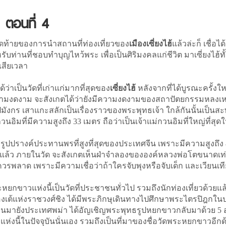
ว ตอนที่ 4
ุดท้ายของการนำสถานที่ท่องเที่ยวของ
เมืองเซี่ยงไฮ้
แล้วล่ะก็ เชื่อไ
หรับท่านที่ชอบทำบุญไหว้พระ เพื่อเป็นศิริมงคลแก่ชีวิต มาเซี่ยงไฮ้ทั
รเสียเวลา
้ว่าเป็นวัดที่เก่าแก่มากที่สุดของ
เซี่ยงไฮ้
หลังจากที่ได้บูรณะครั้งใหญ
ก็คือความงดงาม จะสังเกตได้ว่ายังมีความงดงามของสถาปัตยกรรมหลงเห
ปมังกร เสาแกะสลักเป็นเรื่องราวของพระพุทธเจ้า ใกล้กันนั้นเป็นส
นอิมที่มีความสูงถึง 33 เมตร ถือว่าเป็นเจ้าแม่กวนอิมที่ใหญ่ที่สุ
ูปปรางค์ประทานพรที่สูงที่สุดของประเทศจีน เพราะมีความสูงถึง 
ปีมาแล้ว ภายในวัด จะสังเกตเห็นฝ่าจำลองขององค์หลวงพ่อโตขนาดเท่า
ควรพลาด เพราะมีความเชื่อว่าถ้าใครจับพุงหรือจับเด็ก และเวียน
ยกขาวแห่งนี้เป็นวัดที่ประชาชนทั่วไป รวมถึงนักท่องเที่ยวด้วยแล้
ฮ่องเต้แห่งราชวงศ์ชิง ได้มีพระภิกษุเดินทางไปศึกษาพระไตรปิฎกใ
านมายังประเทศพม่า ได้อัญเชิญพระพุทธรูปหยกขาวกลับมาด้วย 5 องค์
แห่งนี้ในปัจจุบันนั่นเอง รวมถึงเป็นที่มาของชื่อวัดพระหยกขาวอีกด