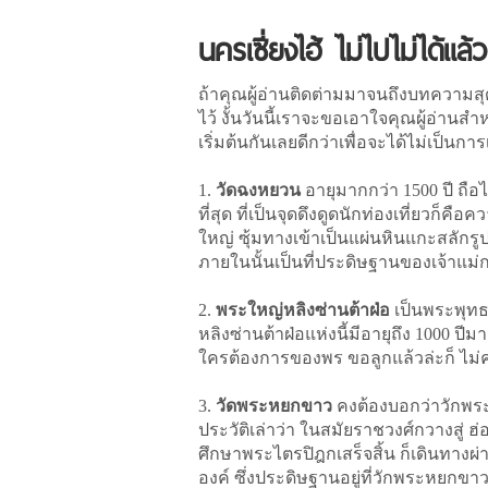
นครเซี่ยงไฮ้ ไม่ไปไม่ได้แล้
ถ้าคุณผู้อ่านติดต่ามมาจนถึงบทความส
ไว้ งั้นวันนี้เราจะขอเอาใจคุณผู้อ่านสำ
เริ่มต้นกันเลยดีกว่าเพื่อจะได้ไม่เป็นกา
1.
วัดฉงหยวน
อายุมากกว่า 1500 ปี ถือได
ที่สุด ที่เป็นจุดดึงดูดนักท่องเที่ยว
ใหญ่ ซุ้มทางเข้าเป็นแผ่นหินแกะสลักรู
ภายในนั้นเป็นที่ประดิษฐานของเจ้าแม่กว
2.
พระใหญ่หลิงซ่านต้าฝ่อ
เป็นพระพุทธร
หลิงซ่านต้าฝ่อแห่งนี้มีอายุถึง 1000 
ใครต้องการของพร ขอลูกแล้วล่ะก็ ไม่
3.
วัดพระหยกขาว
คงต้องบอกว่าวักพระห
ประวัติเล่าว่า ในสมัยราชวงศ์กวางสู่ 
ศึกษาพระไตรปิฎกเสร็จสิ้น ก็เดินทางผ่
องค์ ซึ่งประดิษฐานอยู่ที่วักพระหยกขาว