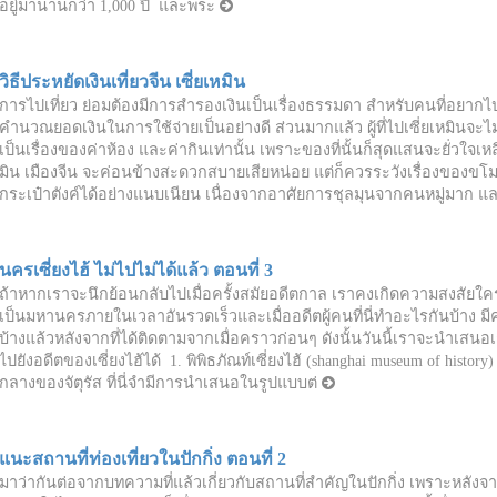
อยู่มานานกว่า 1,000 ปี และพระ
วิธีประหยัดเงินเที่ยวจีน เซี่ยเหมิน
การไปเที่ยว ย่อมต้องมีการสำรองเงินเป็นเรื่องธรรมดา สำหรับคนที่อยากไป
คำนวณยอดเงินในการใช้จ่ายเป็นอย่างดี ส่วนมากแล้ว ผู้ที่ไปเซี่ยเหมินจะ
เป็นเรื่องของค่าห้อง และค่ากินเท่านั้น เพราะของที่นั้นก็สุดแสนจะยั่วใจเหล
มิน เมืองจีน จะค่อนข้างสะดวกสบายเสียหน่อย แต่ก็ควรระวังเรื่องของ
กระเป๋าตังค์ได้อย่างแนบเนียน เนื่องจากอาศัยการชุลมุนจากคนหมู่มาก แ
นครเซี่ยงไฮ้ ไม่ไปไม่ได้แล้ว ตอนที่ 3
ถ้าหากเราจะนึกย้อนกลับไปเมื่อครั้งสมัยอดีตกาล เราคงเกิดความสงสัยใคร่รู
เป็นมหานครภายในเวลาอันรวดเร็วและเมื่ออดีตผู้คนที่นี่ทำอะไรกันบ้าง มีค
บ้างแล้วหลังจากที่ได้ติดตามจากเมื่อคราวก่อนๆ ดังนั้นวันนี้เราจะนำเสนอเก
ไปยังอดีตของเซี่ยงไฮ้ได้ 1. พิพิธภัณท์เซี่ยงไฮ้ (shanghai museum of history
กลางของจัตุรัส ที่นี่จำมีการนำเสนอในรูปแบบต่
แนะสถานที่ท่องเที่ยวในปักกิ่ง ตอนที่ 2
มาว่ากันต่อจากบทความที่แล้วเกี่ยวกับสถานที่สำคัญในปักกิ่ง เพราะหลังจากท