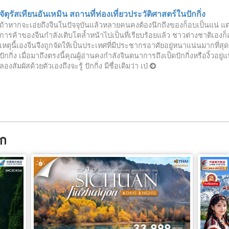
จัตุรัสเทียนอันเหมิน สถานที่ท่องเที่ยวประวัติศาสตร์ในปักกิ่ง
ถ้าหากจะเอ่ยถึงจีนในปัจจุบันแล้วหลายคนคงต้องนึกถึงของก็อบเป็นแน่ แต่อ
การค้าของจีนกำลังเติบโตล้ำหน้าไปเป็นที่เรียบร้อยแล้ว ชาวต่างชาติเองก็ส
เหตุนี้เองจีนจึงถูกจัดให้เป็นประเทศที่มีประชากรอาศัยอยู่หนาแน่นมากที
ปักกิ่ง เมื่อมาถึงตรงนี้คุณผู้อ่านคงกำลังจินตนาการถึงเป็ดปักกิ่งหรืองิ้วอยู่แ
ลองสัมผัสด้วยตัวเองถึงจะรู้ ปักกิ่ง มีชื่อเดิมว่า เป่
ูก