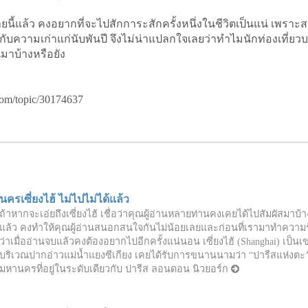
ายนี้แล้ว คงอยากที่จะไปสักการะสักครั้งหนึ่งในชีวิตเป็นแน่ เพราะส
กับความเก่าแก่นับพันปี จึงไม่น่าแปลกใจเลยว่าทำไมนักท่องเที่ยวบา
นมาบ้างหรือยัง
com/topic/30174637
นครเซี่ยงไฮ้ ไม่ไปไม่ได้แล้ว
ถ้าหากจะเอ่ยถึงเซี่ยงไฮ้ เชื่อว่าคุณผู้อ่านหลายท่านคงเคยได้ไปสัมผัสมาบ
แล้ว คงทำให้คุณผู้อ่านสนอกสนใจกันไม่น้อยเลยและก่อนที่เรามาทำความร
ว่าเมื่ออ่านจบแล้วคงต้องอยากไปอีกครั้งแน่นอน เซี่ยงไฮ้ (Shanghai) เป็นเข
บริเวณปากอ่าวแม่น้ำแยงซีเกียง เคยได้รับการขนานนามว่า “ปารีสแห่งตะวันอ
มหานครที่อยู่ในระดับเดียวกับ ปารีส ลอนดอน นิวยอร์ก