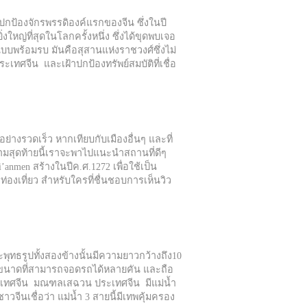
ยปกป้องจักรพรรดิองค์แรกของจีน ซึ่งในปี
ญ่ที่สุดในโลกครั้งหนึ่ง ซึ่งได้ขุดพบเจอ
นแบบพร้อมรบ มันคือสุสานแห่งราชวงศ์ซึ่งไม่
ะเทศจีน และเฝ้าปกป้องทรัพย์สมบัติที่เชื่อ
อย่างรวดเร็ว หากเทียบกับเมืองอื่นๆ และที่
ามสุดท้ายนี้เราจะพาไปแนะนำสถานที่ดีๆ
anmen สร้างในปีค.ศ.1272 เพื่อใช้เป็น
องเที่ยว สำหรับใครที่ชื่นชอบการเห็นวิว
ุทธรูปทั้งสองข้างนั้นมีความยาวกว้างถึง10
มีขนาดที่สามารถจอดรถได้หลายคัน และถือ
งประเทศจีน มณฑลเสฉวน ประเทศจีน มีแม่น้ำ
จีนเชื่อว่า แม่น้ำ 3 สายนี้มีเทพคุ้มครอง