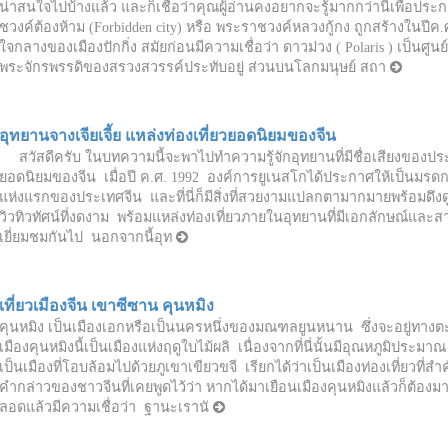
น่าสนใจไปบ้างแล้ว และก็เชื่อว่าคุณผู้อ่านคงอยากจะรู้มากกว่านี้เพื่อปร
ชวงค์ต้องห้าม (Forbidden city) หรือ พระราชวงค์หลวงกู้กง ถูกสร้างในปีค.ศ
ใจกลางของเมืองปักกิ่ง สมัยก่อนมีความเชื่อว่า ดาวม่วง ( Polaris ) เป็นศ
พระจักรพรรดิของสรวงสวรรค์ประทับอยู่ ส่วนบนโลกมนุษย์ สถา
อุทยานจางเจียเจี้ย แหล่งท่องเที่ยวยอดนิยมของจีน
สวัสดีครับ ในบทความนี้จะพาไปทำความรู้จักอุทยานที่มีชื่อเสียงของประเท
ยอดนิยมของจีน เมื่อปี ค.ศ. 1992 องค์การยูเนสโกได้ประกาศให้เป็นมรดก
แห่งแรกของประเทศจีน และที่นี่ก็มีสิ่งที่สวยงามแปลกตามากมายพร้อมดึงด
วิวทิวทัศน์ที่งดงาม พร้อมแหล่งท่องเที่ยวภายในอุทยานที่มีเอกลักษณ์และส
เยี่ยมชมกันไป นอกจากนี้อุท
เที่ยวเมืองจีน เขาซีซาน คุนหมิง
คุนหมิง เป็นเมืองเอกหรือเป็นนครหนึ่งของมณฑลยูนหนาน ซึ่งจะอยู่ทาง
เมืองคุนหมิงนี้เป็นเมืองแห่งฤดูใบไม้ผลิ เนื่องจากที่นี่นั้นมีอุณหภูมิประ
เป็นเมืองที่โอบล้อมไปด้วยภูเขาเขียวขจี เรียกได้ว่าเป็นเมืองท่องเที่ยวที่ส
คำกล่าวของชาวจีนที่เคยพูดไว้ว่า หากได้มาเยือนเมืองคุนหมิงแล้วก็ต้องม
ลอดแล้วมีความเชื่อว่า ฐานะเรานั