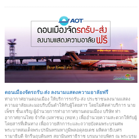
ดอนเมืองจัดรถรับ-ส่ง ลงนามแสดงความอาลัยฟรี
ท่าอากาศยานดอนเมือง ให้บริการรถรับ-ส่ง ประชาชนลงนามแสดง
ความอาลัยและมอบริบบิ้นดำให้กับผู้โดยสาร โดยไม่คิดค่าบริการ นาย
เพ็ชร ชั้นเจริญ ผู้อำนวยการท่าอากาศยานดอนเมือง บริษัท ท่า
อากาศยานไทย จำกัด (มหาชน) (ทอท.) เพื่ออำนวยความสะดวกให้กับผู้
โดยสารที่เดินทาง เพื่อถวายสักการะและถวายบังคมพระบรมศพ
พระบาทสมเด็จพระปรมินทรมหาภูมิพลอดุลยเดช มหิตลาธิเบศร
รามาธิบดี จักรีนฤบดินทร สยามินทราธิราช บรมนาถบพิตร ณ พระบรม