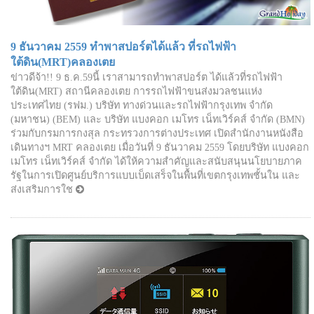
9 ธันวาคม 2559 ทำพาสปอร์ตได้แล้ว ที่รถไฟฟ้า
ใต้ดิน(MRT)คลองเตย
ข่าวดีจ้า!! 9 ธ.ค.59นี้ เราสามารถทำพาสปอร์ต ได้แล้วที่รถไฟฟ้า
ใต้ดิน(MRT) สถานีคลองเตย การรถไฟฟ้าขนส่งมวลชนแห่ง
ประเทศไทย (รฟม.) บริษัท ทางด่วนและรถไฟฟ้ากรุงเทพ จำกัด
(มหาชน) (BEM) และ บริษัท แบงคอก เมโทร เน็ทเวิร์คส์ จำกัด (BMN)
ร่วมกับกรมการกงสุล กระทรวงการต่างประเทศ เปิดสำนักงานหนังสือ
เดินทางฯ MRT คลองเตย เมื่อวันที่ 9 ธันวาคม 2559 โดยบริษัท แบงคอก
เมโทร เน็ทเวิร์คส์ จำกัด ได้ให้ความสำคัญและสนับสนุนนโยบายภาค
รัฐในการเปิดศูนย์บริการแบบเบ็ดเสร็จในพื้นที่เขตกรุงเทพชั้นใน และ
ส่งเสริมการใช