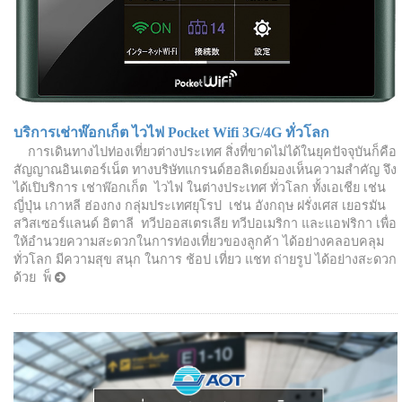
บริการเช่าพ๊อกเก็ต ไวไฟ Pocket Wifi 3G/4G ทั่วโลก
การเดินทางไปท่องเที่ยวต่างประเทศ สิ่งที่ขาดไม่ได้ในยุคปัจจุบันก็คือ
สัญญาณอินเตอร์เน็ต ทางบริษัทแกรนด์ฮอลิเดย์มองเห็นความสำคัญ จึง
ได้เปิบริการ เช่าพ๊อกเก็ต ไวไฟ ในต่างประเทศ ทั่วโลก ทั้งเอเชีย เช่น
ญี่ปุ่น เกาหลี ฮ่องกง กลุ่มประเทศยุโรป เช่น อังกฤษ ฝรั่งเศส เยอรมัน
สวิสเซอร์แลนด์ อิตาลี ทวีปออสเตรเลีย ทวีปอเมริกา และแอฟริกา เพื่อ
ให้อำนวยความสะดวกในการท่องเที่ยวของลูกค้า ได้อย่างคลอบคลุม
ทั่วโลก มีความสุข สนุก ในการ ช้อป เที่ยว แชท ถ่ายรูป ได้อย่างสะดวก
ด้วย พ็