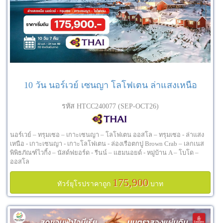
10 วัน นอร์เวย์ เซนญา โลโฟเตน ล่าแสงเหนือ
รหัส HTCC240077 (SEP-OCT26)
นอร์เวย์ – ทรุมเซอ – เกาะเซนญา – โลโฟเตน ออสโล – ทรุมเซอ - ล่าแสง
เหนือ - เกาะเซนญา - เกาะโลโฟเตน - ล่องเรือตกปู Brown Crab – เลกเนส
พิพิธภัณฑ์ไวกิ้ง – นัสด์ฟยอร์ด - รีนน์ – แฮมนอยด์ - หมู่บ้าน A – โบโด –
ออสโล
175,900
ทัวร์ยุโรปราคาถูก
บาท