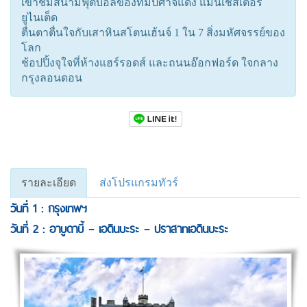
เข้าชมสนามฟุตบอลของทีมปีศาจแดง แมนเชสเตอร์
ยูไนเต็ด
ตื่นตาตื่นใจกับเสาหินสโตนเฮ้นจ์ 1 ใน 7 สิ่งมหัศจรรย์ของ
โลก
ช้อปปิ้งจุใจที่ห้างแฮร์รอดส์ และถนนอ๊อกฟอร์ด ใจกลาง
กรุงลอนดอน
รายละเอียด
ส่งโปรแกรมทัวร์
วันที่ 1 : กรุงเทพฯ
วันที่ 2 : อาบูดาบี้ – เอดินบะระ – ปราสาทเอดินบะระ