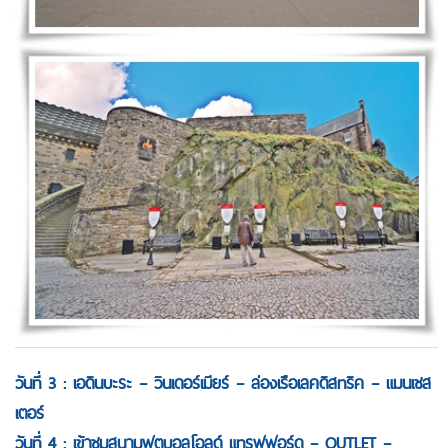
วันที่ 3 : เอดินบะระ – วินเดอร์เมียร์ – ล่องเรือเลคดิสทริค – แมนเชส
เตอร์
วันที่ 4 : เข้าชมสนามฟุตบอลโอลด์ แทรฟฟอร์ด – OUTLET –