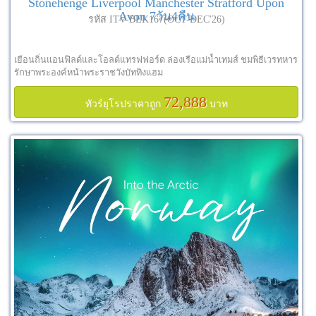
Stonehenge Liverpool Manchester Stratford Upon
Avon 7วัน4คืน
รหัส ITV-BEK167(OCT-DEC'26)
เยือนถิ่นแอนฟิลด์และโอลด์แทรฟฟอร์ด ล่องเรือแม่น้ำเทมส์ ชมพิธีเวรทหาร
รักษาพระองค์หน้าพระราชวังบัททิงแฮม
72,888
ทัวร์ยุโรปราคาถูก
บาท