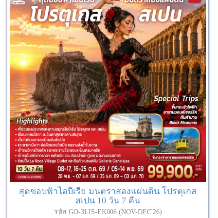
สุดขอบฟ้าไอบีเรีย มนตราสองแผ่นดิน โปรตุเกส
สเปน 10 วัน 7 คืน
รหัส GO-3LIS-EK006 (NOV-DEC'26)