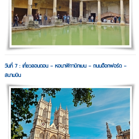
วันที่ 7 : เที่ยวลอนดอน – หอนาฬิกาบิกเบน – ถนนอ๊อกฟอร์ด –
สนามบิน