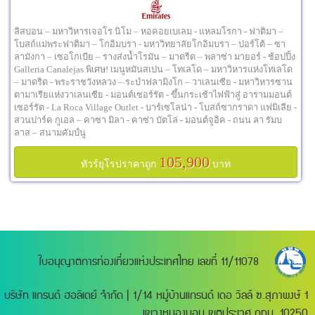
ลิสบอน – มหาวิหารเจอโร นิโม – หอคอยเบเลม - แหลมโรกา - ฟาติมา –
โบสถ์แม่พระฟาติมา – โกอิมบรา - มหาวิทยาลัยโกอิมบรา – ปอร์โต้ – ซา
ลามังกา – เซอโกเบีย – รางส่งน้ำโรมัน – มาดริด – พลาซ่า มายอร์ - ช้อปปิ้ง
Galleria Canalejas พิเศษ! เมนูหมันสเปน – โทเลโด – มหาวิหารแห่งโทเลโด
– มาดริด - พระราชวังหลวง – ระบำฟลามิงโก – วาเลนเซีย - มหาวิหารซาน
ตามาเรียแห่งวาเลนเซีย - มอนต์เซอร์รัต - ขึ้นกระเช้าไฟฟ้าสู่ อารามมอนต์
เซอร์รัต - La Roca Village Outlet - บาร์เซโลน่า - โบสถ์ซากราดา แฟมิเลีย -
สวนปาร์ค กูเอล – คาซา มิลา - คาซ่า บัตโล่ - มอนต์จูอิค - ถนน ลา รัมบ
ลาส – สนามคัมป์นู
105,900
ทัวร์ยุโรปราคาถูก
บาท
ใบอนุญาตการท่องเที่ยวแห่งประเทศไทย เลขที่ 11/11078
บริษัท แกรนด์ ฮอลิเดย์ จำกัด | 1/14 หมู่บ้านแกรนด์ เดอ วิลล์ ซ.สุภาพงษ์ 1
แขวงหนองบอน เขตประเวศ กทม. 10250