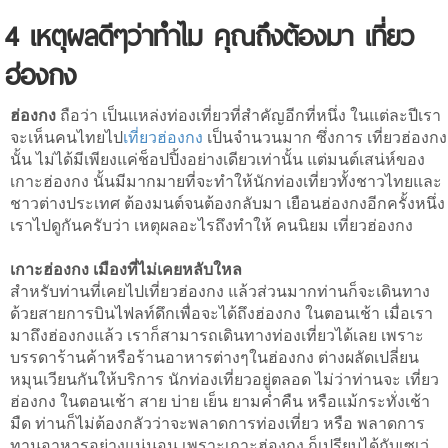
​4 เหตุผลดีๆว่าทำไม คุณถึงต้องมา เที่ยว
ฮ่องกง
ฮ่องกง
ถือว่า เป็นแหล่งท่องเที่ยวที่สำคัญอีกที่หนึ่ง ในแต่ละปีเรา
จะเห็นคนไทยไป
เที่ยวฮ่องกง
เป็นจำนวนมาก ซึ่งการ เที่ยวฮ่องกง
นั้น ไม่ได้มีเพียงแค่ช็อปปิ้งอย่างเดียวเท่านั้น แต่มนต์เสน่ห์ของ
เกาะฮ่องกง นั้นมีมากมายที่จะทำให้นักท่องเที่ยวทั้งชาวไทยและ
ชาวต่างประเทศ ต้องมนต์จนต้องกลับมา เยือนฮ่องกงอีกครั้งหนึ่ง
เราไปดูกันครับว่า เหตุผลอะไรถึงทำให้ คนนิยม เที่ยวฮ่องกง
เกาะฮ่องกง เมืองที่ไม่เคยหลับใหล
สำหรับท่านที่เคยไปเที่ยวฮ่องกง แล้วส่วนมากท่านก็จะเดินทาง
ด้วยสายการบินไฟลท์ดึกเพื่อจะได้ถึงฮ่องกง ในตอนเช้า เมื่อเรา
มาถึงฮ่องกงแล้ว เราก็สามารถเดินทางท่องเที่ยวได้เลย เพราะ
บรรดาร้านค้าหรือร้านอาหารต่างๆในฮ่องกง ต่างผลัดเปลี่ยน
หมุนเวียนกันให้บริการ นักท่องเที่ยวอยู่ตลอด ไม่ว่าท่านจะ เที่ยว
ฮ่องกง ในตอนเช้า สาย บ่าย เย็น ยามค่ำคืน หรือแม้กระทั่งเช้า
มืด ท่านก็ไม่ต้องกลัวว่าจะพลาดการท่องเที่ยว หรือ พลาดการ
ทานอาหารอย่างแน่นอน เพราะเกาะฮ่องกง ก็เปรียบได้กับเซเว่