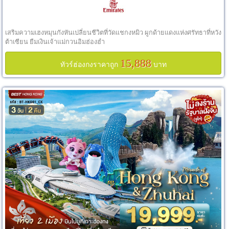
เสริมความเฮงหมุนกังหันเปลี่ยนชีวิตที่วัดแชกงหมิว ผูกด้ายแดงแห่งศรัทธาที่หวัง
ต้าเซียน ยืมเงินเจ้าแม่กวนอิมฮ่องฮำ
15,888
ทัวร์ฮ่องกงราคาถูก
บาท