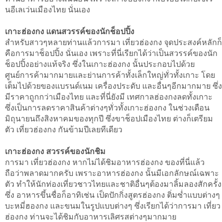
นอีเลเว่นเมืองไทย นั่นเอง
เกาะฮ่องกง แดนสวรรค์ของนักช็อปปิ้ง
สำหรับสาวๆหลายท่านแล้วการมา เที่ยวฮ่องกง จุดประสงค์หลักก็
คือการมาช็อปปิ้ง นั่นเอง เพราะที่นี่เรียกได้ว่าเป็นสวรรค์ของนัก
ช็อปปิ้งอย่างแท้จริง ซึ่งในเกาะฮ่องกง นั้นประกอบไปด้วย
ศูนย์การค้ามากมายและย่านการค้าทั้งเล็กใหญ่ทั่วทั้งเกาะ โดย
เต็มไปด้วยของแบรนด์เนม เครื่องประดับ และอื่นๆอีกมากมาย ซึ่ง
มีราคาถูกกว่าเมืองไทย และที่นี่ยังมี เทศกาลฮ่องกงลดทั้งเกาะ
ซึ่งเป็นการลดราคาสินค้าต่างๆทั่วทั้งเกาะฮ่องกง ในช่วงเดือน
มิถุนายนถึงสิงหาคมของทุกปี ซึ่งขาช็อปเมืองไทย ต่างก็เตรียม
ตัว เที่ยวฮ่องกง กันข้ามปีเลยทีเดียว
เกาะฮ่องกง สวรรค์ของนักชิม
การมา เที่ยวฮ่องกง หากไม่ได้ชิมอาหารฮ่องกง ของที่นี่แล้ว
ถือว่าพลาดมากครับ เพราะอาหารฮ่องกง นั้นมีเอกลักษณ์เฉพาะ
ตัว ทำให้นักท่องเที่ยวชาวไทยและชาติอื่นๆต้องมาลิ้มลองสักครั้ง
ซึ่ง อาหารขึ้นชื่อก็อาทิเช่น เป็ดปักกิ่งสูตรฮ่องกง ติ่มซ่ำแบบต่างๆ
บะหมี่ฮองกง และขนมในรูปแบบต่างๆ ซึ่งเรียกได้ว่าการมา เที่ยว
ฮ่องกง ท่านจะได้ชิมกับอาหารเลิศรสต่างๆมากมาย