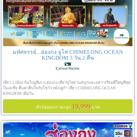
มหัศจรรย์...ฮ่องกง จูไห่ CHIMELONG OCEAN
KINGDOM 3 วัน 2 คืน
เที่ยว 2 เมือง บินไปมูที่เกาะฮ่องกง เที่ยวจูไห่สวนสนุกและอควาเรียมที่ใหญ่ที่สุด
ในเอเชีย ตื่นตาตื่นใจกับโชว์วาฬเบลูก้า เที่ยว CHIMELONG OCEAN
KINGDOM เต็มวัน
19,999
ทัวร์ฮ่องกงราคาถูก
บาท