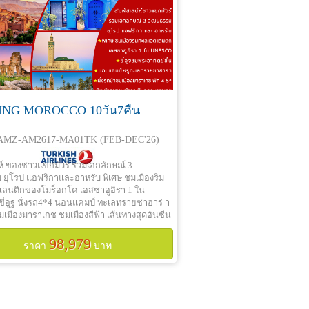
NG MOROCCO 10วัน7คืน
 AMZ-AM2617-MA01TK (FEB-DEC'26)
่ห์ ของชาวแขกมัวร์ รวมเอกลักษณ์ 3
ยุโรป แอฟริกาและอาหรับ พิเศษ ชมเมืองริม
ลนติกของโมร็อกโค เอสซาอูอิรา 1 ใน
่อูฐ นั่งรถ4*4 นอนแคมป์ ทะเลทรายซาฮาร่ า
ชมเมืองมาราเกช ชมเมืองสีฟ้า เส้นทางสุดอันซีน
ินเข้าคาซาบลังกา บินออกมาราเกช เที่ยวครบ
98,979
ราคา
บาท