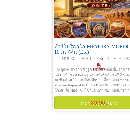
ทัวร์โมร็อกโก MEMORY MORO
10วัน 7คืน (EK)
รหัส EGT - MAR-02EK(27NOV-06DEC'
- ตะลุยทะเลทราย ขี่อูฐชมพระอาทิตย์ขึ้น ราคารว
แล้ว - เข้าชมด้านในสุเหร่ากษัตริย์ฮัสซันที่ 2 รวม
ชมข้างในแล้ว - ชมป้อมฟ้าขาว ที่ถ่ายทำ ภาพยน
Mission Impossible ปี 15 - เมืองสีฟ้า เชฟชาอูน ส
น้ำเงิน ทั้งเมือง - ชมโชว์แฟนตาเซีย เมืองมาราเกซ
บริการอาหารไทย อาหารจีน - บินดีสายการบินอิม
เที่ยวบิน เข้า-ออกเมืองคาซาบลังก้า
89,900
ราคา
บาท