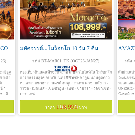
CCO
มหัศจรรย์...โมร็อกโก 10 วัน 7 คืน
AMAZI
26)
รหัส BT-MAR01_TK (OCT26-JAN27)
รหัส
มขี่อูฐ
ท่องเที่ยวดินแดนฟ้าจรดทราย เก็บทุกไฮไลท์ใน โมร็อกโก
สัมผัสเสน
ค่าเข้า
อารยธรรมสุดขอบทวีป นครสีฟ้าเซฟชาอูน นอนดูดดาว
วัฒนธรรม 
ต์
ทะเลทรายซาฮาร่า นครสีชมพูมาราเกซ คาซาบลังกา -
ทะเลแอตแ
ีฟ้า
ราบัต - เมคเนส - เชฟซาอูน - เฟซ - ซาฮาร่า - วอซาเซท -
UNESCO ขี
 - มี
มาราเกซ
นั่งรถม้า
ิเรท
พัก 4-5*บ
108,999
ทุกไฮไลท์
ราคา
บาท