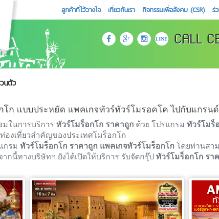
ลูกค้าที่ไว้วางใจ
เกี่ยวกับเรา
กิจกรรมเพื่อสังคม (CSR)
ร่
CALL C
LINE
่วนตัว
็อกโก แบบประหยัด แพคเกจทัวร์ทัวร์โมรอคโค ไปกับแกรนด์
ร้อมในการบริการ
ทัวร์โมร็อกโก ราคาถูก
ด้วย โปรแกรม
ทัวร์โมร
่ท่องเที่ยวสำคัญของประเทศโมร็อกโก
ปรแกรม
ทัวร์โมร็อกโก ราคาถูก
แพคเกจทัวร์โมร็อกโก
โดยท่านสา
ากนี้ทางบริษัทฯ ยังได้เปิดให้บริการ รับจัดกรุ๊ป
ทัวร์โมร็อกโก รา