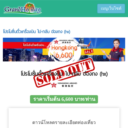
เมนูเว็บไซต์
โปรโมชั่นตั๋วเครื่องบิน ไป-กลับ ฮ่องกง (hx)
โปรโมชั่นตั๋วเครื่องบิน ไป-กลับ ฮ่องกง (hx)
ราคาเริ่มต้น 6,600 บาท/ท่าน
ดาวน์โหลดรายละเอียดท่องเที่ยว