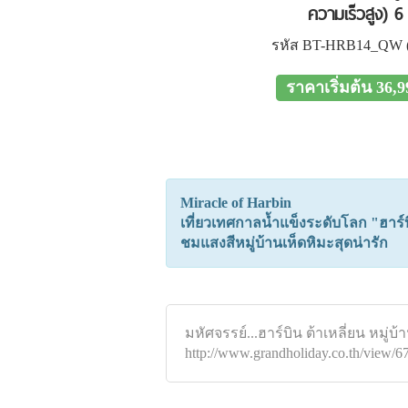
ความเร็วสูง) 6
รหัส BT-HRB14_QW 
ราคาเริ่มต้น 36,
Miracle of Harbin
เที่ยวเทศกาลน้ำแข็งระดับโลก "ฮาร์
ชมแสงสีหมู่บ้านเห็ดหิมะสุดน่ารัก
มหัศจรรย์...ฮาร์บิน ต้าเหลี่ยน หมู่บ
http://www.grandholiday.co.th/view/6