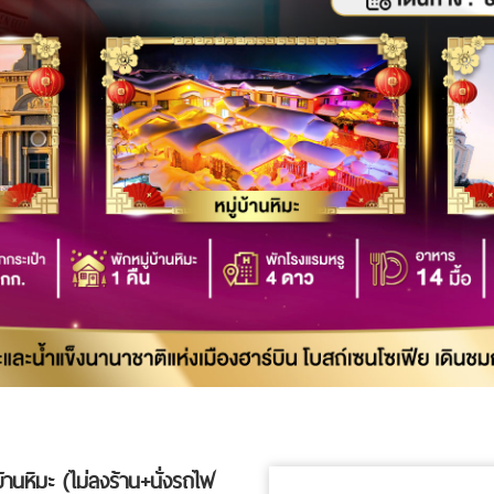
่บ้านหิมะ (ไม่ลงร้าน+นั่งรถไฟ