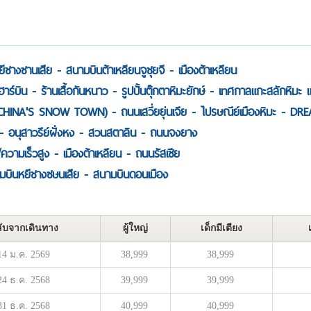
ีชางซานเสีย - สนามบินต้าเหลียนจูชุยจี - เมืองต้าเหลียน
ฮาร์บิน - ร้านเสื้อกันหนาว - รูปปั้นตุ๊กตาหิมะยักษ์ - เทศกาลแกะสลักหิมะ 
นหิมะ (CHINA'S SNOW TOWN) - ถนนเสวี่ยยุ่นเจีย - ไปรษณีย์เมืองหิมะ -
ีย - อนุสาวรีย์ฝั่งหง - สวนสตาลิน - ถนนจงยาง
ความเร็วสูง - เมืองต้าเหลียน - ถนนรัสเซีย
สนามบินหยีชางซษนเสีย - สนามบินดอนเมือง
ับจากเดินทาง
ผู้ใหญ่
เด็กมีเตียง
14 ม.ค. 2569
38,999
38,999
24 ธ.ค. 2568
39,999
39,999
31 ธ.ค. 2568
40,999
40,999