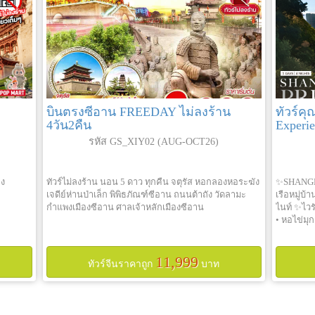
บินตรงซีอาน FREEDAY ไม่ลงร้าน
ทัวร์คุ
4วัน2คืน
Experie
รหัส GS_XIY02 (AUG-OCT26)
าง
ทัวร์ไม่ลงร้าน นอน 5 ดาว ทุกคืน จตุรัส หอกลองหอระฆัง
✨SHANGHA
เจดีย์ห่านป่าเล็ก พิพิธภัณฑ์ซีอาน ถนนต้าถัง วัดลามะ
เรือหมู่บ้
กำแพงเมืองซีอาน ศาลเจ้าหลักเมืองซีอาน
ไนท์ ✨ไวรั
• หอไข่มุก
11,999
ทัวร์จีนราคาถูก
บาท