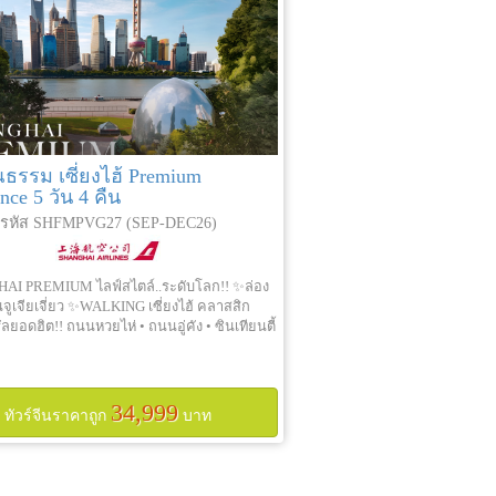
ณธรรม เซี่ยงไฮ้ Premium
nce 5 วัน 4 คืน
รหัส SHFMPVG27 (SEP-DEC26)
I PREMIUM ไลฟ์สไตล์..ระดับโลก!! ✨ล่อง
านจูเจียเจี่ยว ✨WALKING เซี่ยงไฮ้ คลาสสิก
ลยอดฮิต!! ถนนหวยไห่ • ถนนอู่คัง • ซินเทียนตี้
34,999
ทัวร์จีนราคาถูก
บาท