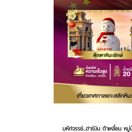
มหัศจรรย์...ฮาร์บิน ต้าเหลี่ยน หมู