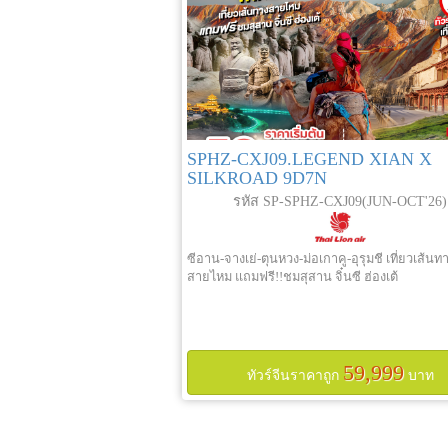
SPHZ-CXJ09.LEGEND XIAN X
SILKROAD 9D7N
รหัส SP-SPHZ-CXJ09(JUN-OCT'26)
ซีอาน-จางเย่-ตุนหวง-ม่อเกาคู-อุรุมชี เที่ยวเส้นท
สายไหม แถมฟรี!!ชมสุสาน จิ๋นซี ฮ่องเต้
59,999
ทัวร์จีนราคาถูก
บาท