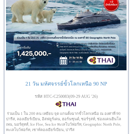
21 วัน มหัศจรรย์ขั้วโลกเหนือ 90 NP
รหัส HTC-C250083(09-29 AUG '26)
ร่วมเป็น 1 ใน 200 คน เหยียบ จุด แกนตั้งฉากขั้วโลกเหนือ ณ องศาที่ 90
ปารีส, ลองเยียร์เบียน, อิสฟยูร์เดน, ฮอร์นซุนด์, ซอร์รุสท์, ช่องแคนฮินโล
เพน, นอร์ดุทส์, Ice Floe, Sea Ice ทะเลโบว์ฟอร์ท, Geographic North Pole,
ทะเลโบว์ฟอร์ท, เซาท์ลองเยียร์เบียน, ปารีส