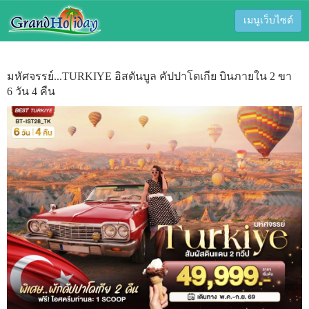
เมนูเว็บไซต์
มหัศจรรย์...TURKIYE อิสตันบูล คัปปาโดเกีย บินภายใน 2 ขา
6 วัน 4 คืน