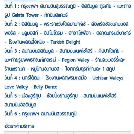
วันที่ 1 : กรุงเทพฯ สนามบินสุวรรณภูมิ - อิสตันบูล ตุรเคีย - แวะถ่าย
รูป Galata Tower - ทักษิมสแควร์
วันที่ 2 : อิสตันบลู - พระราชวังโดลมาบาห์เช่ - ล่องเรือช่องแคบบอส
พอรัส - บลูมอสก์ - ฮิปโปโดรม - ฮายาโซฟีอา - ตลาดแกรนด์บาซาร์
- โรงงานผลิตเสื้อหนัง - Turkish Delight
วันที่ 3 : สนามบินอิสตันบูล - สนามบินเนฟเซไฮร์ - คัปปาโดเกีย -
แวะถ่ายรูปพิพิธภัณฑ์เกอเรเม่ - Pegion Valley - ร้านจิวเวอร์รี่และ
ร้านเซรามิค - หมู่บ้านอวานอส - ไอศครีมตุรกีท่านละ 1 สคูป
วันที่ 4 : นครใต้ดิน - โรงงานผลิตพรมทอมือ - Uohisar Valleys -
Love Valley - Belly Dance
วันที่ 5 : เมืองอูร์กุป - ช้อปปิ้งย่านอูร์กุป - สนามบินเนฟเซไฮร์ -
สนามบินอิสตันบูล
วันที่ 6 : กรุงเทพฯ สนามบินสุวรรณภูมิ
อัตราค่าบริการ