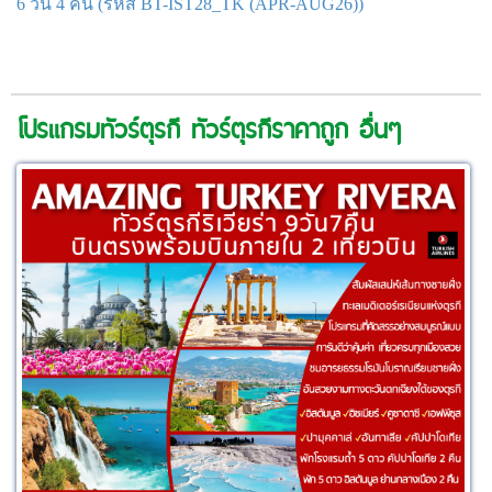
6 วัน 4 คืน (รหัส BT-IST28_TK (APR-AUG26))
โปรแกรมทัวร์ตุรกี ทัวร์ตุรกีราคาถูก อื่นๆ