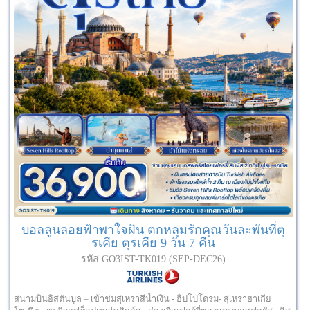
บอลลูนลอยฟ้าพาใจฝัน ตกหลุมรักคุณวันละพันที่ตุ
รเคีย ตุรเคีย 9 วัน 7 คืน
รหัส GO3IST-TK019 (SEP-DEC26)
สนามบินอิสตันบูล – เข้าชมสุเหร่าสีน้ำเงิน - ฮิปโปโดรม- สุเหร่าฮาเกีย