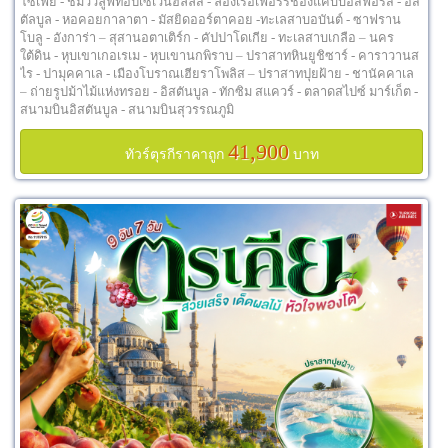
โซเฟีย - ชมวิวลูฟท็อปเซเว่นฮิลล์ส - ล่องเรือเฟอร์รี่ช่องแคบบอสฟอรัส - อิส
ตัลบูล - หอคอยกาลาตา - มัสยิดออร์ตาคอย -ทะเลสาบอบันต์ - ซาฟราน
โบลู - อังการ่า – สุสานอตาเติร์ก - คัปปาโดเกีย - ทะเลสาบเกลือ – นคร
ใต้ดิน - หุบเขาเกอเรเม - หุบเขานกพิราบ – ปราสาทหินยูชิซาร์ - คาราวานส
ไร - ปามุคคาเล - เมืองโบราณเฮียราโพลิส – ปราสาทปุยฝ้าย - ชานัคคาเล
– ถ่ายรูปม้าไม้แห่งทรอย - อิสตันบูล - ทักซิม สแควร์ - ตลาดสไปซ์ มาร์เก็ต -
สนามบินอิสตันบูล - สนามบินสุวรรณภูมิ
41,900
ทัวร์ตุรกีราคาถูก
บาท