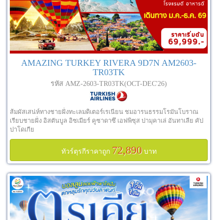
AMAZING TURKEY RIVERA 9D7N AM2603-
TR03TK
รหัส AMZ-2603-TR03TK(OCT-DEC'26)
ส้มผัสเสน่ห์ทางชายฝั่งทะเลมดิเตอร์เรเนียน ชมอารนธรรมโรมันโบราณ
เรียบชายฝั่ง อิสตันบูล อิซเมียร์ คูซาดาซึ เอฟพิซุส ปามุคาเล่ อันทาเลีย คัป
ปาโดเกีย
72,890
ทัวร์ตุรกีราคาถูก
บาท