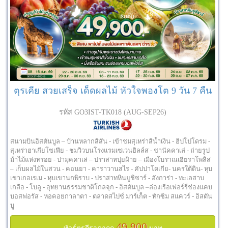
ตุรเคีย สวยเสร็จ เด็ดผลไม้ หัวใจพองโต 9 วัน 7 คืน
รหัส GO3IST-TK018 (AUG-SEP26)
สนามบินอิสตันบูล – บ้านหลากสีสัน - เข้าชมสุเหร่าสีน้ำเงิน - ฮิปโปโดรม -
สุเหร่าฮาเกียโซเฟีย - ชมวิวบนโรงแรมเซเว่นฮิลล์ส - ชานัคคาเล่ - ถ่ายรูป
ม้าไม้แห่งทรอย - ปามุคคาเล่ – ปราสาทปุยฝ้าย – เมืองโบราณเฮียราโพลิส
– เก็บผลไม้ในสวน - คอนยา - คาราวานสไร - คัปปาโดเกีย- นครใต้ดิน- หุบ
เขาเกอเรเม - หุบเขานกพิราบ - ปราสาทหินยูชิซาร์ - อังการ่า - ทะเลสาบ
เกลือ - โบลู - อุทยานธรรมชาติโกลจุก - อิสตันบูล –ล่องเรือเฟอร์รี่ช่องแคบ
บอสฟอรัส - หอคอยกาลาตา - ตลาดสไปซ์ มาร์เก็ต - ทักซิม สแควร์ - อิสตัน
บู
49,900