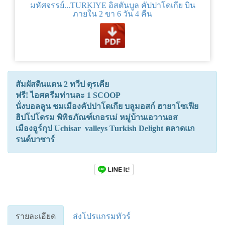
มหัศจรรย์...TURKIYE อิสตันบูล คัปปาโดเกีย บิน
ภายใน 2 ขา 6 วัน 4 คืน
สัมผัสดินแดน 2 ทวีป ตุรเคีย
ฟรี! ไอศครีมท่านละ 1 SCOOP
นั่งบอลลูน ชมเมืองคัปปาโดเกีย บลูมอสก์ ฮายาโซเฟีย
ฮิปโปโดรม พิพิธภัณฑ์เกอรเม่ หมู่บ้านเอวานอส
เมืองอูร์กุป Uchisar valleys Turkish Delight ตลาดแก
รนด์บาซาร์
รายละเอียด
ส่งโปรแกรมทัวร์