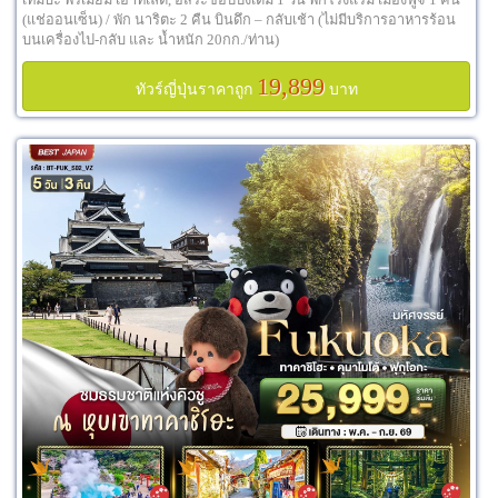
(แช่ออนเซ็น) / พัก นาริตะ 2 คืน บินดึก – กลับเช้า (ไม่มีบริการอาหารร้อน
บนเครื่องไป-กลับ และ น้ำหนัก 20กก./ท่าน)
19,899
ทัวร์ญี่ปุ่นราคาถูก
บาท