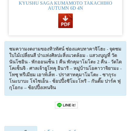
KYUSHU SAGA KUMAMOTO TAKACHIHO
AUTUMN 6D 4N
ชมความงดงามของทิวทัศน์ ช่องแคบทาคาจิโฮะ - จุดชม
ใบไม้เปลี่ยนสี ป่าแห่งศิลปะสิ่งแวดล้อม - แสวงบุญที่ วัด
นันโซอิน - พักออนเซ็น 1 คืน พักคุมาโมโตะ 2 คืน - วัดได
โคเซ็นจิ - ศาลเจ้ายูโทคุ อินาริ – หมู่บ้านโอคาวาจิยามะ -
โทซุ พรีเมียม เอาท์เล็ท - ปราสาทคุมาโมโตะ - ซากุระ
โนะบาบะ โจไซเอ็น - ช้อปปิ้งชิโมะโทริ – กันดั๊ม ปาร์ค ฟุ
กุโอกะ – ช้อปปิ้งเทนจิน