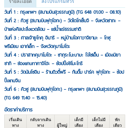
รายละเอียด
ส่งโปรแกรมทัวร์
วันที่ 1 : กรุงเทพฯ (สนามบินสุวรรณภูมิ) (TG 648 01.00 – 08.10)
วันที่ 2 : คิวชู (สนามบินฟุกุโอกะ) – วัดไดโคเซ็นจิ – จังหวัดซากะ –
ป่าแห่งศิลปะสิ่งแวดล้อม – แช่น้ำแร่ธรรมชาติ
วันที่ 3 : ศาลเจ้ายูโทคุ อินาริ – หมู่บ้านโอคาวาจิยามะ – โทซุ
พรีเมียม เอาท์เล็ท – จังหวัดคุมาโมโตะ
วันที่ 4 : ปราสาทคุมาโมโตะ - ซากุระโนะบาบะ โจไซเอ็น – เมืองมิยา
ซากิ – ช่องแคบทาคาจิโฮะ – ช้อปปิ้งชิโมะโทริ
วันที่ 5 : วัดนันโซอิน – ร้านดิวตี้ฟรี – กันดั๊ม ปาร์ค ฟุกุโอกะ – ช้อป
ปิ้งเทนจิน
วันที่ 6 : คิวชู (สนามบินฟุกุโอกะ) – กรุงเทพฯ (สนามบินสุวรรณภูมิ)
(TG 649 11.40 – 15.40)
อัตราค่าบริการ
เริ่มเดิน
กลับจากเดิน
เด็กมี
เด็กไม่มี
พัก
ทาง
ทาง
ผู้ใหญ่
เตียง
เตียง
เดียว