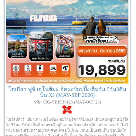
โตเกียว ฟูจิ เอโนชิมะ อิสระช้อปปิ้งเต็มวัน 5วัน3คืน
บิน XJ (MAY-SEP 2026)
รหัส CIG-YIH9H0126 (MAY-OCT'26)
ไฮไลท์ทัวร์ เที่ยวเกาะเอโนชิมะ ชมวิวฟูจิจากริมทะเล เดินเล่นหมู่บ้านน้ำใส
โอชิโนะ ฮักไก เช็คอินจุดชมวิวฟูจิแบบพาโนราม่า ฟูจิยาม่า ทาวเวอร์ ไหว้
พระขอพรเสริมความมงคล ศาลเจ้าเอโนชิมะ , ถนนเบ็นเซนเท็น ช้อปปิ้งโก
เทมบะ พรีเมี่ยม เอาท์เล็ต, อิสระช้อปปิ้งเต็ม 1 วัน พักโรงแรม เมืองฟูจิ 1 คืน