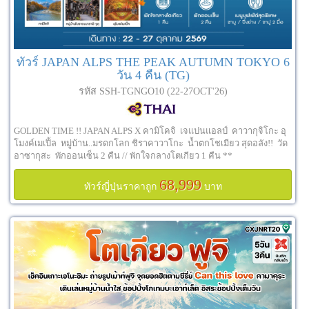
ทัวร์ JAPAN ALPS THE PEAK AUTUMN TOKYO 6
วัน 4 คืน (TG)
รหัส SSH-TGNGO10 (22-27OCT'26)
GOLDEN TIME !! JAPAN ALPS X คามิโคจิ เจแปนแอลป์ คาวากุจิโกะ อุ
โมงค์เมเปิ้ล หมู่บ้าน..มรดกโลก ชิราคาวาโกะ น้ำตกโชเมียว สุดอลัง!! วัด
อาซากุสะ พักออนเซ็น 2 คืน // พักใจกลางโตเกียว 1 คืน **
68,999
ทัวร์ญี่ปุ่นราคาถูก
บาท