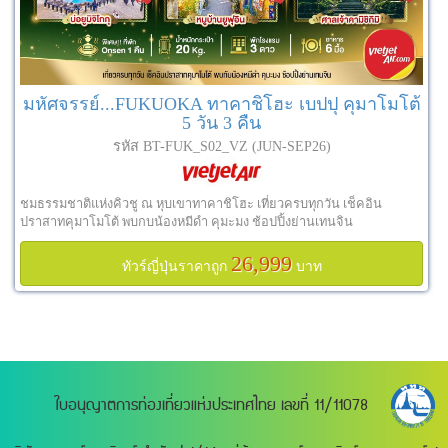
มหัศจรรย์...FUKUOKA ทาคาชิโฮะ เบปปุ คุมาโมโต้
5 วัน 3 คืน
รหัส BT-FUK_S02_VZ (JUN-SEP26)
ชมธรรมชาติแห่งคิวชู ณ หุบเขาทาคาชิโฮะ เที่ยวครบทุกวัน เช็คอิน
ปราสาทคุมาโมโต้ พบกบน้องหมีดำ คุมะมง ช้อปปิ้งย่านเทนจิน
26,999
ทัวร์ญี่ปุ่นราคาถูก
บาท
ใบอนุญาตการท่องเที่ยวแห่งประเทศไทย เลขที่ 11/11078