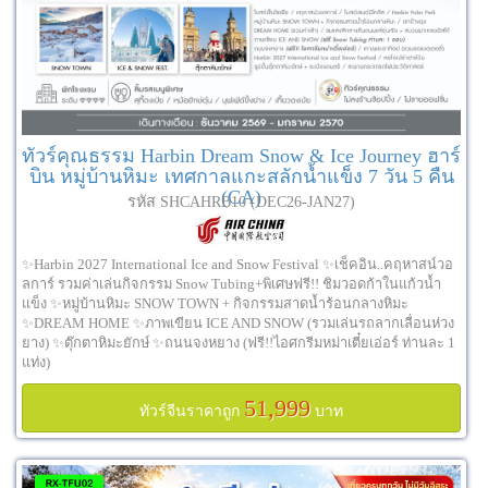
ทัวร์คุณธรรม Harbin Dream Snow & Ice Journey ฮาร์
บิน หมู่บ้านหิมะ เทศกาลแกะสลักน้ำแข็ง 7 วัน 5 คืน
(CA)
รหัส SHCAHRB10 (DEC26-JAN27)
✨Harbin 2027 International Ice and Snow Festival ✨เช็คอิน..คฤหาสน์วอ
ลการ์ รวมค่าเล่นกิจกรรม Snow Tubing+พิเศษฟรี!! ชิมวอดก้าในแก้วน้ำ
แข็ง ✨หมู่บ้านหิมะ SNOW TOWN + กิจกรรมสาดน้ำร้อนกลางหิมะ
✨DREAM HOME ✨ภาพเขียน ICE AND SNOW (รวมเล่นรถลากเลื่อนห่วง
ยาง) ✨ตุ๊กตาหิมะยักษ์ ✨ถนนจงหยาง (ฟรี!!ไอศกรีมหม่าเตี๋ยเอ่อร์ ท่านละ 1
แท่ง)
51,999
ทัวร์จีนราคาถูก
บาท