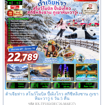
ต้าเจียห่าว สโนว์โมบิล ปี้เผิงโกว สกีซีหลิงซาน ภูเขา
หิมะวาวู่ 6 วัน 5 คืน
รหัส RX-TFU02(DEC'26-MAR'27)