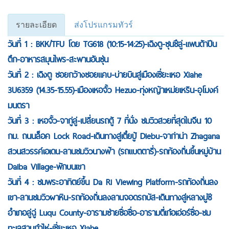
รายละเอียด
ส่งโปรแกรมทัวร์
วันที่ 1 : BKK/TFU โดย TG618 (10:15-14:25)-เฉิงตู-ซุนชึลู่-แพนด้าปีน
ตึก-อาหารสมุนไพร-สะพานอันซุ่น
วันที่ 2 : เฉิงตู ซอยกว้างซอยแคบ-บ่ายบินสู่เมืองเซี่ยะเหอ Xiahe
3U6359 (14.35-15.55)-เมืองเหอจั้ว Hezuo-ทุ่งหญ้าเหม่ยเหริน-อุโมงค์
มนตรา
วันที่ 3 : เหอจั้ว-จากู่ลู่-เปลี่ยนรถตู้ 7 ที่นั่ง ชมวิวสวยที่สุดในจีน 10
กม. ถนนล็อค Lock Road-เดินทางสู่เตี๋ยปู้ Diebu-จาก่าน่า Zhagana
สวนสวรรค์เอเดน-ลานชมวิวนางฟ้า (รถแบตตารี่)-รถท้องถิ่นขึ้นหมู่บ้าน
Daiba Village-พักบนเขา
วันที่ 4 : ชมพระอาทิตย์ขึ้น Da Ri Viewing Platform-รถท้องถิ่นลง
เขา-ลานชมวิวผาหิน-รถท้องถิ่นลงลานจอดรถบัส-เดินทางสู่หลางมู่ซี
อำเภอลู่ฉู่ Luqu County-อารามซ่ายชื่อซื่อ-อารามตี่เก๋อเอ่อร์ซื่อ-ชม
ทะเลสาบก๋าไห่-เซี่ยะเหอ Xiahe