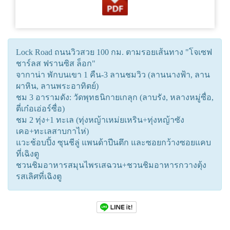
Lock Road ถนนวิวสวย 100 กม. ตามรอยเส้นทาง "โจเซฟ
ชาร์ลส ฟรานซิส ล็อก"
จากาน่า พักบนเขา 1 คืน-3 ลานชมวิว (ลานนางฟ้า, ลาน
ผาหิน, ลานพระอาทิตย์)
ชม 3 อารามดัง: วัดพุทธนิกายเกลุก (ลาบรัง, หลางหมู่ซื่อ,
ตี่เก๋อเอ่อร์ซื่อ)
ชม 2 ทุ่ง+1 ทะเล (ทุ่งหญ้าเหม่ยเหริน+ทุ่งหญ้าซัง
เคอ+ทะเลสาบกาไห่)
แวะช้อบปิ้ง ซุนชีลู่ แพนด้าปีนตึก และซอยกว้างซอยแคบ
ที่เฉิงตู
ชวนชิมอาหารสมุนไพรเสฉวน+ชวนชิมอาหารกวางตุ้ง
รสเลิศที่เฉิงตู