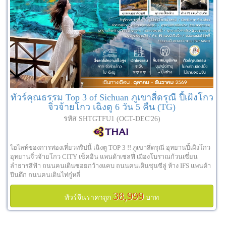
ทัวร์คุณธรรม Top 3 of Sichuan ภูเขาสี่ดรุณี ปี้เผิงโกว
จิ่วจ้ายโกว เฉิงตู 6 วัน 5 คืน (TG)
รหัส SHTGTFU1 (OCT-DEC'26)
ไฮไลท์ของการท่องเที่ยวทริปนี้ เฉิงตู TOP 3 !! ภูเขาสี่ดรุณี อุทยานปี้เผิงโกว
อุทยานจิ่วจ้ายโกว CITY เช็คอิน แพนด้าเซลฟี่ เมืองโบราณก้วนเซี่ยน
ลำธารสีฟ้า ถนนคนเดินซอยกว้างแคบ ถนนคนเดินชุนซีลู่ ห้าง IFS แพนด้า
ปีนตึก ถนนคนเดินไท่กู๋หลี่
38,999
ทัวร์จีนราคาถูก
บาท