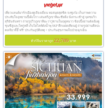
เที่ยวแลนด์มาร์กเมืองตูเจียงเยี่ยน หอสมุดสุดชิค จงซูเก๋อ เก็บภาพความ
ประทับใจอุทยานปี้เผิงโกว เล่นสกีภูเขาหิมะซีหลิง นั่งกระเช้าสู่ จุดชมวิว
สุริยันจันทรา ถ่ายรูปวิวภูเขาหิมะวาวู่ซานในฤดูหนาว ช้อปปิ้งย่านดังเฉิงตู
ชุนซีลู่และไทกู่หลี่ เก็บไฮไลท์ดังน้ำพุ SKP ตึกแฝดเทียนฝู่ ถ่ายรูปย่านศิลปะ
ตงเจียวจี้อี้ ฟรี! ประกันอุบัติเหตุ + ประกันสุขภาพเจ็บป่วยฉุกเฉิน
22,789
ทัวร์จีนราคาถูก
บาท